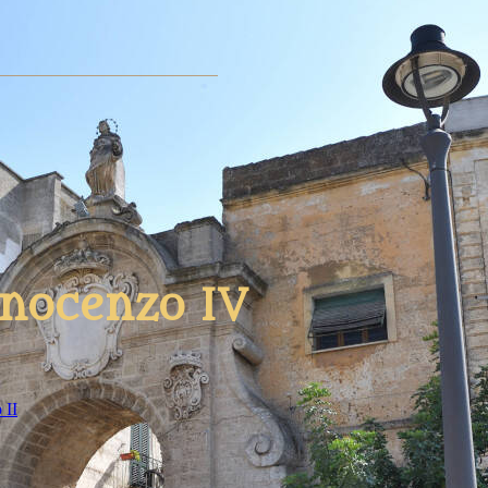
nocenzo IV
 II