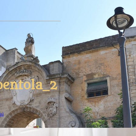
pentola_2
si