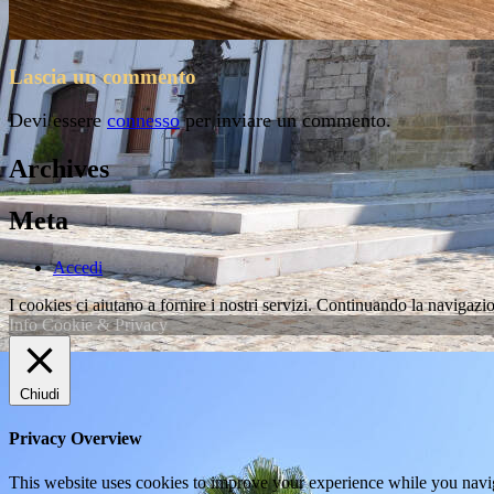
Lascia un commento
Devi essere
connesso
per inviare un commento.
Archives
Meta
Accedi
I cookies ci aiutano a fornire i nostri servizi. Continuando la navigazio
Info Cookie & Privacy
Chiudi
Privacy Overview
This website uses cookies to improve your experience while you navigat