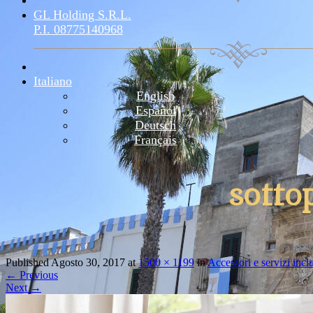
GL Holding S.r.l.
P.I. 08775140968
Italiano
English
Español
Deutsch
Français
sotto
Published
Agosto 30, 2017
at
1500 × 1199
in
Accessori e servizi inclu
←
Previous
Next
→