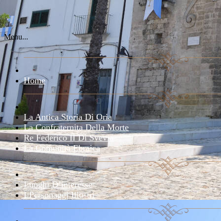
Menu...
Home
La Antica Storia Di Oria
La Confraternita Della Morte
Re Federico II Di Svevia
La Comunità Ebraica
Luoghi D’interesse
I Personaggi Illustri