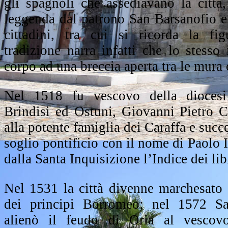
gli spagnoli che assediavano la città
leggenda dal patrono San Barsanofio e d
cittadini, tra cui si ricorda la fi
tradizione narra infatti che lo stesso 
corpo ad una breccia aperta tra le mura 
Nel 1518 fu vescovo della diocesi
Brindisi ed Ostuni, Giovanni Pietro C
alla potente famiglia dei Caraffa e succ
soglio pontificio con il nome di Paolo IV
dalla Santa Inquisizione l’Indice dei libr
Nel 1531 la città divenne marchesato 
dei principi Borromeo; nel 1572 S
alienò il feudo di Oria al vescov