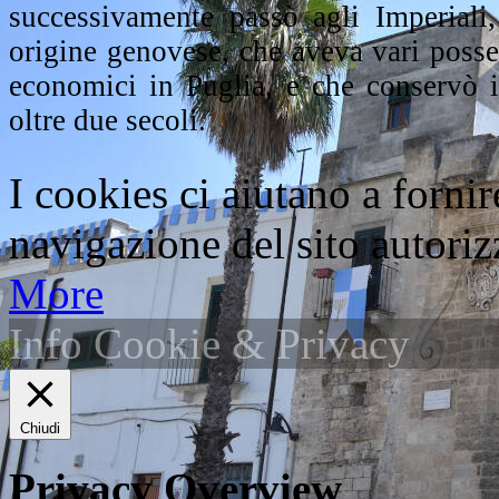
successivamente passò agli Imperiali,
origine genovese, che aveva vari posse
economici in Puglia, e che conservò i
oltre due secoli.
I cookies ci aiutano a fornir
navigazione del sito autorizz
More
Info Cookie & Privacy
Chiudi
Privacy Overview