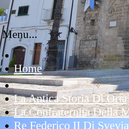
Menu...
Home
La Antica Storia Di Oria
La Confraternita Della 
Re Federico II Di Svevia