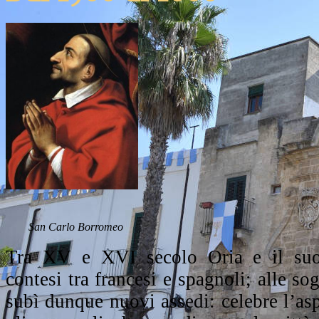
San Carlo Borromeo
Tra XV e XVI secolo Oria e il suo 
contesi tra francesi e spagnoli; alle sog
subì dunque nuovi assedi: celebre l’asp