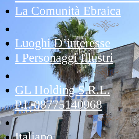
La Comunità Ebraica
Luoghi D’interesse
I Personaggi Illustri
GL Holding S.r.l.
P.I. 08775140968
Italiano