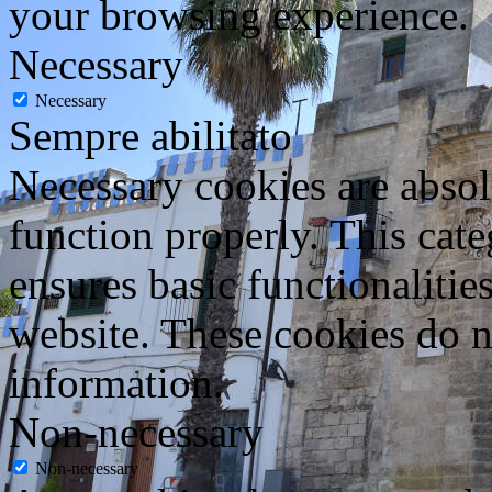
your browsing experience.
Necessary
Necessary
Sempre abilitato
Necessary cookies are absolu
function properly. This cat
ensures basic functionalities
website. These cookies do n
information.
Non-necessary
Non-necessary