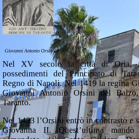
Giovanni Antonio Orsino
Nel XV secolo la città di Oria, r
possedimenti del Principato di Taran
Regno di Napoli. Nel 1419 la regina G
Giovanni Antonio Orsini del Balzo
Taranto.
Nel 1433 l’Orsini entrò in contrasto e s
Giovanna II. Quest’ultima mandò 