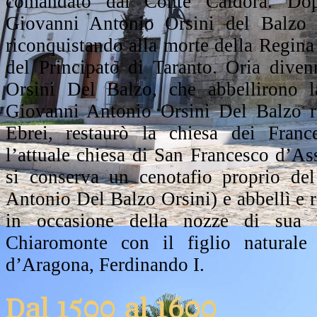
comandato dal Conte Caldora. Dop
Giovanni Antonio Orsini del Balzo o
riconquistando alla morte della Regina 
del Principato di Taranto. Oria diven
Orsini Del Balzo, che abbellirono la
Giovanni Antonio Orsini Del Balzo ri
Ebrei, restaurò la chiesa dei Franc
l’attuale chiesa di San Francesco d’Ass
si conserva un cenotafio proprio de
Antonio Del Balzo Orsini) e abbellì e r
in occasione della nozze di sua n
Chiaromonte con il figlio natural
d’Aragona, Ferdinando I.
Dal 1500 al 1600