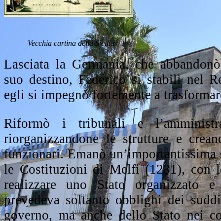
Vecchia cartina della Sicilia
Lasciata la Germania, che abbandonò
suo destino, Federico si stabilì nel R
egli si impegnò fortemente a trasformar
Riformò i tribunali e l’amministr
riorganizzandone le strutture e crea
funzionari. Emanò un’importantissima se
le Costituzioni di Melfi (1231), con l
realizzare uno Stato organizzato 
prevedeva soltanto obblighi dei suddi
governo, ma anche dello Stato nei con