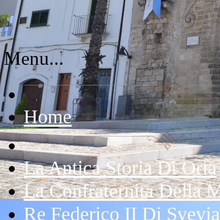
Menu...
Home
La Antica Storia Di Oria
La Confraternita Della 
Re Federico II Di Svevia