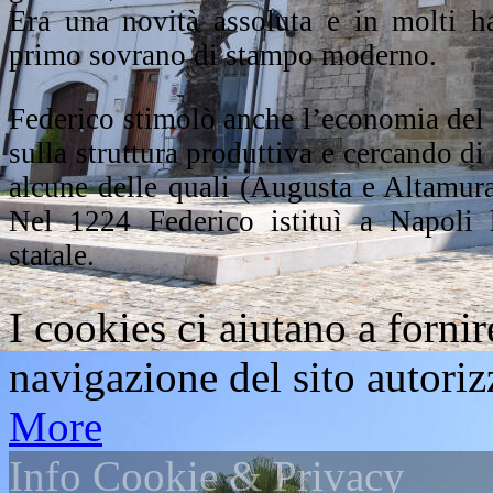
Era una novità assoluta e in molti ha
primo sovrano di stampo moderno.
Federico stimolò anche l’economia del
sulla struttura produttiva e cercando di r
alcune delle quali (Augusta e Altamura
Nel 1224 Federico istituì a Napoli 
statale.
I cookies ci aiutano a fornir
navigazione del sito autorizz
More
Info Cookie & Privacy