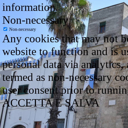
information.
Non-necessary
Non-necessary
Any cookies that may not be
website to function and is us
personal data via analytics,
termed as non-necessary coo
user consent prior to runni
ACCETTA E SALVA