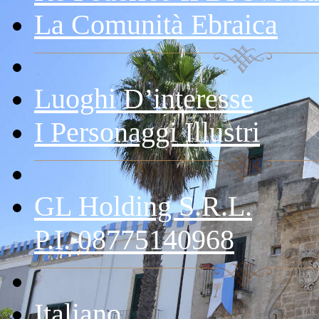
La Comunità Ebraica
Luoghi D’interesse
I Personaggi Illustri
GL Holding S.r.l.
P.I. 08775140968
Italiano