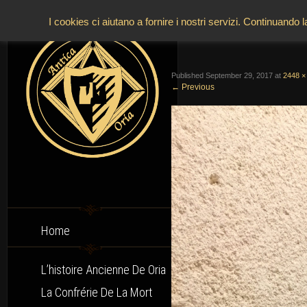
v
I cookies ci aiutano a fornire i nostri servizi. Continuando 
Published
September 29, 2017
at
2448 ×
←
Previous
Home
L’histoire Ancienne De Oria
La Confrérie De La Mort