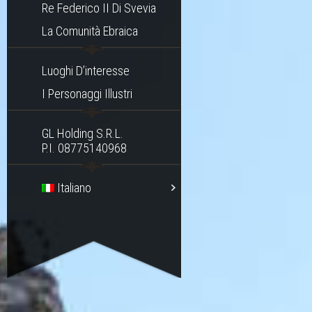
Re Federico II Di Svevia
La Comunità Ebraica
Luoghi D’interesse
I Personaggi Illustri
GL Holding S.r.l.
P.I. 08775140968
Italiano