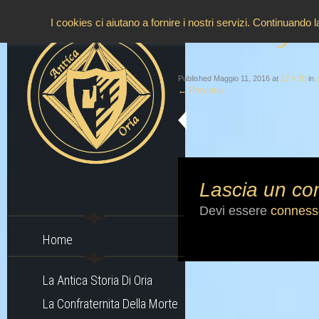
ga
I cookies ci aiutano a fornire i nostri servizi. Continuando 
Published
Maggio 11, 2016
at
12 × 30
in
←
Previous
Lascia un c
Devi essere
conness
Home
La Antica Storia Di Oria
La Confraternita Della Morte