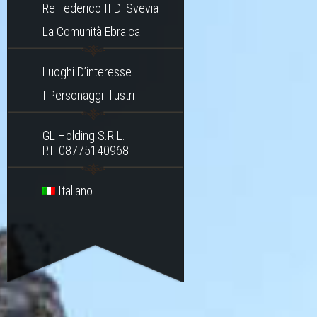
Re Federico II Di Svevia
La Comunità Ebraica
Luoghi D’interesse
I Personaggi Illustri
GL Holding S.r.l.
P.I. 08775140968
Italiano