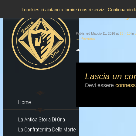
g
I cookies ci aiutano a fornire i nostri servizi. Continuando 
Published
Maggio 11, 2016
at
15 × 10
in
←
Previous
Lascia un c
Devi essere
conness
Home
La Antica Storia Di Oria
La Confraternita Della Morte