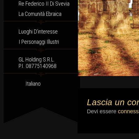
Re Federico II Di Svevia
La Comunità Ebraica
Luoghi D’interesse
I Personaggi Illustri
GL Holding S.r.l.
P.I. 08775140968
Italiano
Lascia un c
Devi essere
conness