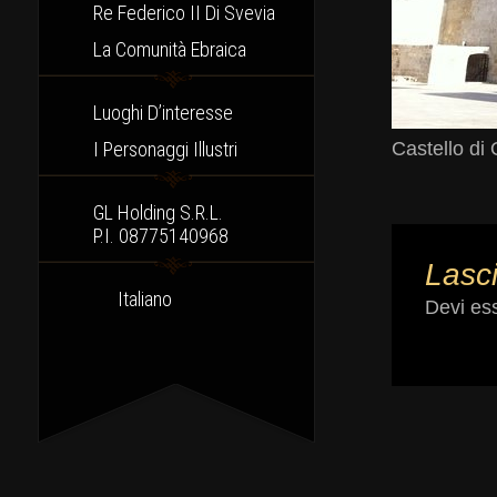
Re Federico II Di Svevia
La Comunità Ebraica
Luoghi D’interesse
I Personaggi Illustri
Castello di 
GL Holding S.r.l.
P.I. 08775140968
Lasc
Italiano
Devi es