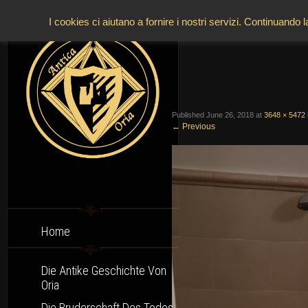
oria-ant
I cookies ci aiutano a fornire i nostri servizi. Continuando 
Published
June 26, 2018
at
3648 × 5472
←
Previous
Home
Die Antike Geschichte Von
Oria
Die Bruderschaft Des Todes