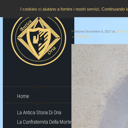
I cookies ci aiutano a fornire i nostri servizi. Continuando 
Published
Novembre 9, 2017
at
1824 × 
←
Previous
Home
La Antica Storia Di Oria
La Confraternita Della Morte