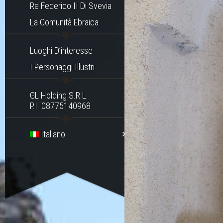
Re Federico II Di Svevia
La Comunità Ebraica
Luoghi D’interesse
I Personaggi Illustri
GL Holding S.r.l.
P.I. 08775140968
Italiano