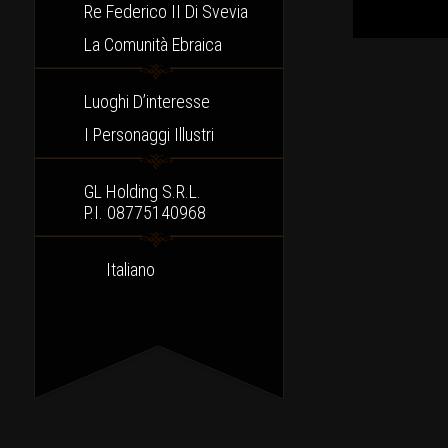
Re Federico II Di Svevia
La Comunità Ebraica
Luoghi D’interesse
I Personaggi Illustri
GL Holding S.r.l.
P.I. 08775140968
Italiano