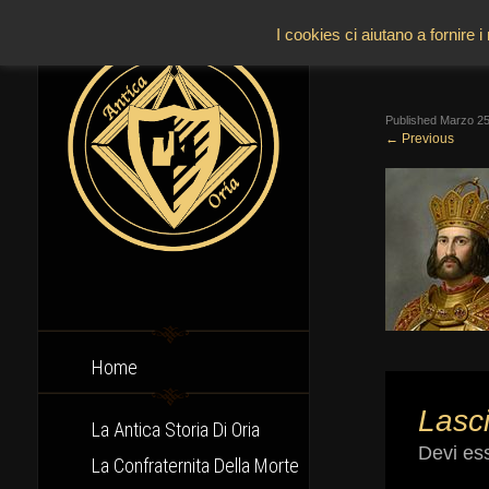
I cookies ci aiutano a fornire i
Published
Marzo 25
←
Previous
Home
Lasc
La Antica Storia Di Oria
Devi es
La Confraternita Della Morte